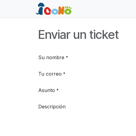
Ir al contenido
Inicio
Tienda
Ayuda
Enviar un ticket
Su nombre
*
Tu correo
*
Asunto
*
Descripción