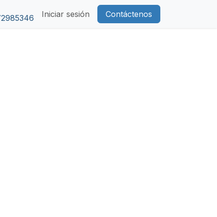
Iniciar sesión
Contáctenos
72985346