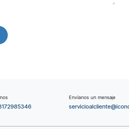
nos
Envíanos un mensaje
3172985346
servicioalcliente@ico