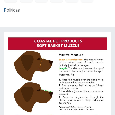
P
oliticas