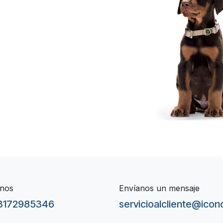
 ​ ​ ​ ​ ​ ​
nos
Envíanos un mensaje
3172985346
servicioalcliente@ico