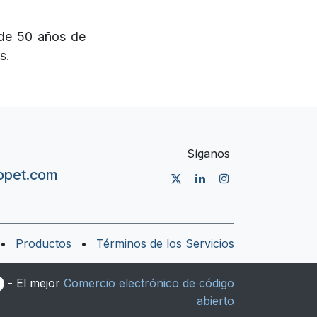
 de 50 años de
s.
Síganos
nopet.com
•
Productos
•
Términos de los Servicios
- El mejor
Comercio electrónico de código
abierto