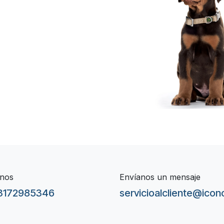
 ​ ​ ​ ​ ​ ​
nos
Envíanos un mensaje
3172985346
servicioalcliente@ico