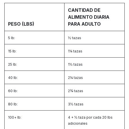
CANTIDAD DE
ALIMENTO DIARIA
PESO (LBS)
PARA ADULTO
5 lb:
½ tazas
15 lb:
1¼ tazas
25 lb:
1½ tazas
40 lb:
2¼ tazas
60 lb:
2¾ tazas
80 lb:
3½ tazas
100+ lb:
4 + ½ taza por cada 20 lbs
adicionales