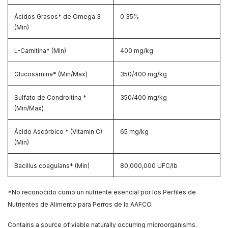
Ácidos Grasos* de Omega 3
0.35%
(Min)
L-Carnitina* (Min)
400 mg/kg
Glucosamina* (Min/Max)
350/400 mg/kg
Sulfato de Condroitina *
350/400 mg/kg
(Min/Max)
Ácido Ascórbico * (Vitamin C)
65 mg/kg
(Min)
Bacillus coagulans* (Min)
80,000,000 UFC/lb
*No reconocido como un nutriente esencial por los Perfiles de
Nutrientes de Alimento para Perros de la AAFCO.
Contains a source of viable naturally occurring microorganisms.