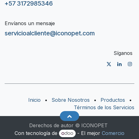
+57 3172985346
Envíanos un mensaje
servicioalcliente@iconopet.com
Síganos
Inicio
•
Sobre Nosotros
•
Productos
•
Términos de los Servicios
Derechos de autor © ICONOPET
Con tecnología de
- El mejor
Comercio