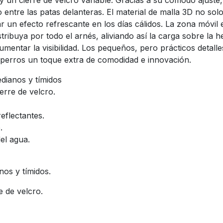
 y un cierre de velcro variable. Gracias a su cómodo ajuste, 
entre las patas delanteras. El material de malla 3D no solo
un efecto refrescante en los días cálidos. La zona móvil en
tribuya por todo el arnés, aliviando así la carga sobre la he
umentar la visibilidad. Los pequeños, pero prácticos detalle
 perros un toque extra de comodidad e innovación.
dianos y tímidos
erre de velcro.
eflectantes.
.
el agua.
os y tímidos.
e de velcro.