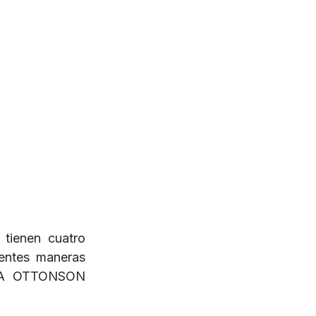
ienen cuatro
rentes maneras
INA OTTONSON