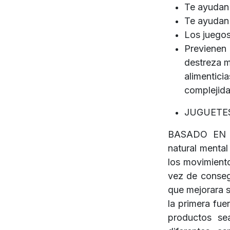
Te ayudan 
Te ayudan 
Los juegos
Previenen
destreza m
alimentic
complejida
JUGUETES
BASADO EN L
natural mental
los movimiento
vez de conseg
que mejorara s
la primera fue
productos se