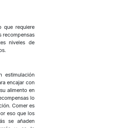
o que requiere
las recompensas
tes niveles de
os.
estimulación
ara encajar con
 su alimento en
recompensas lo
nción. Comer es
por eso que los
más se añaden