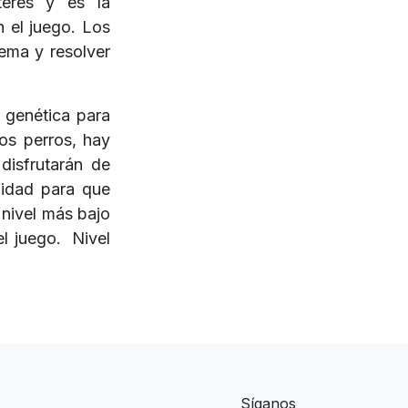
terés y es la
n el juego. Los
ema y resolver
 genética para
os perros, hay
disfrutarán de
jidad para que
 nivel más bajo
el juego. Nivel
Síganos