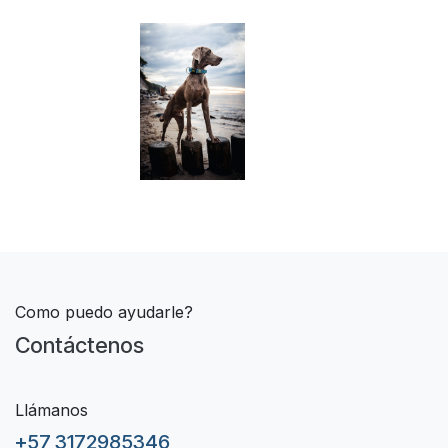
​ ​ ​ ​​ ​ ​ ​ ​ ​ ​ ​ ​ ​​ ​ ​ ​ ​ ​ ​ ​ ​ ​​ ​ ​ ​ ​ ​ ​ ​ ​ ​​ ​ ​ ​ ​ ​ ​ ​ ​ ​​ ​ ​ ​ ​ ​ ​ ​ ​ ​​ ​ ​ ​ ​ ​ ​ ​ ​ ​​ ​ ​ ​ ​ ​ ​ ​ ​ ​​ ​ ​ ​ ​ ​ ​ ​ ​ ​​ ​ ​ ​ ​ ​ ​ ​ ​
​​ ​ ​ ​ ​ ​ ​ ​ ​ ​​ ​ ​ ​ ​ ​ ​ ​ ​ ​ ​ ​ ​ ​ ​ ​ ​
Como puedo ayudarle?
Contáctenos
Llámanos
+57 3172985346