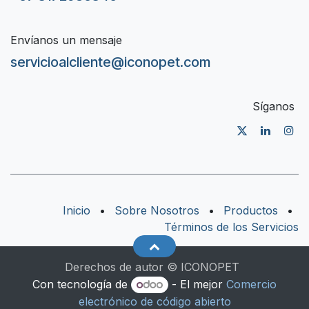
Envíanos un mensaje
servicioalcliente@iconopet.com
Síganos
Inicio
•
Sobre Nosotros
•
Productos
•
Términos de los Servicios
Derechos de autor © ICONOPET
Con tecnología de
- El mejor
Comercio
electrónico de código abierto