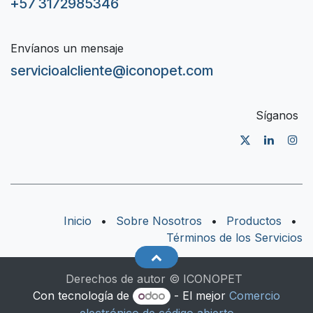
+57 3172985346
Envíanos un mensaje
servicioalcliente@iconopet.com
Síganos
Inicio
•
Sobre Nosotros
•
Productos
•
Términos de los Servicios
Derechos de autor © ICONOPET
Con tecnología de
- El mejor
Comercio