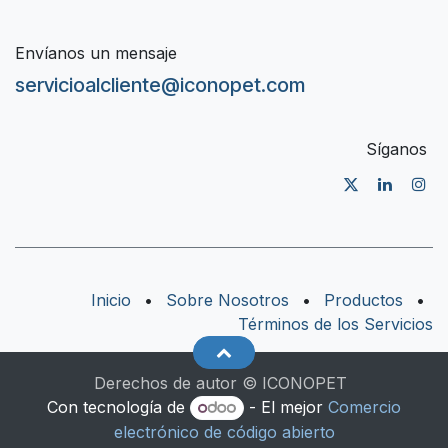
Envíanos un mensaje
servicioalcliente@iconopet.com
Síganos
Inicio
•
Sobre Nosotros
•
Productos
•
Términos de los Servicios
Derechos de autor © ICONOPET
Con tecnología de
- El mejor
Comercio
electrónico de código abierto