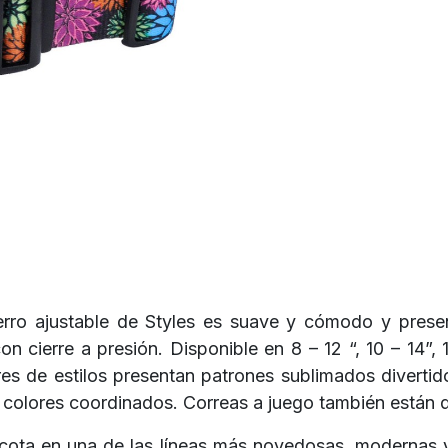
perro ajustable de Styles es suave y cómodo y presen
n cierre a presión. Disponible en 8 – 12 “, 10 – 14”, 
res de estilos presentan patrones sublimados divert
colores coordinados. Correas a juego también están d
scota en una de las líneas más novedosas, modernas 