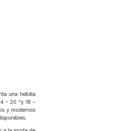
ta una hebilla
14 – 20 “y 18 –
idos y modernos
isponibles.
y a la moda de