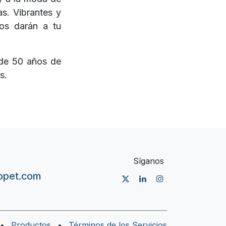
s. Vibrantes y
dos darán a tu
 de 50 años de
s.
Síganos
nopet.com
•
Productos
•
Términos de los Servicios