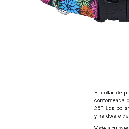
El collar de 
contorneada co
26”. Los colla
y hardware de 
Viste a tu ma