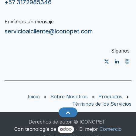
+57 3172985346
Envíanos un mensaje
servicioalcliente@iconopet.com
Síganos
Inicio
•
Sobre Nosotros
•
Productos
•
Términos de los Servicios
Derechos de autor © ICONOPET
Con tecnología de
- El mejor
Comercio