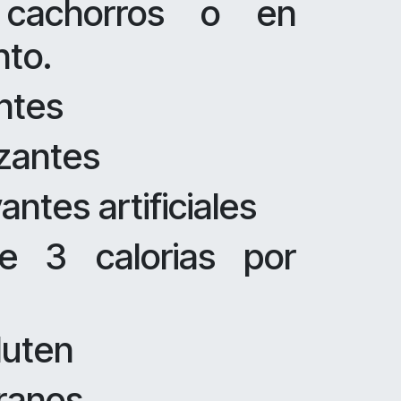
 cachorros o en
nto.
antes
izantes
antes artificiales
 3 calorias por
luten
granos