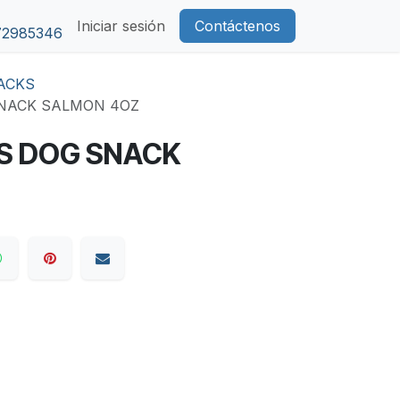
Iniciar sesión
Contáctenos
72985346
ACKS
NACK SALMON 4OZ
S DOG SNACK