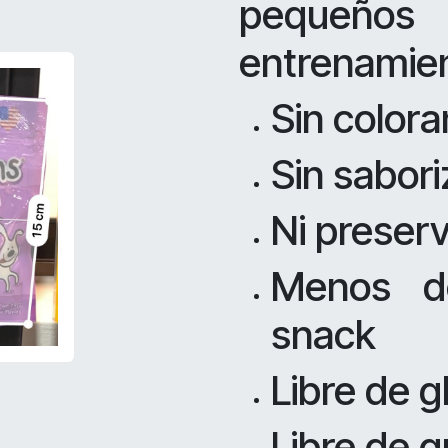
pequeños
entrenamie
Sin color
Sin sabor
Ni preserv
Menos de
snack
Libre de g
Libre de 