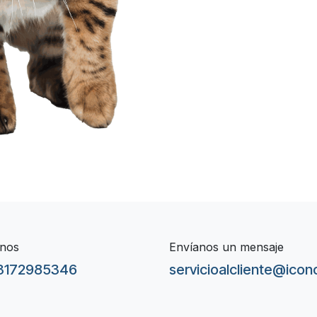
nos
Envíanos un mensaje
3172985346
servicioalcliente@ico