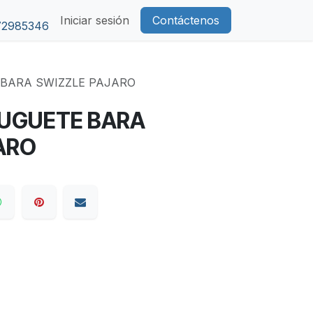
Iniciar sesión
Contáctenos
72985346
BARA SWIZZLE PAJARO
UGUETE BARA
ARO