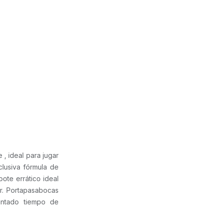
 ideal para jugar
clusiva fórmula de
te errático ideal
ar. Portapasabocas
entado tiempo de