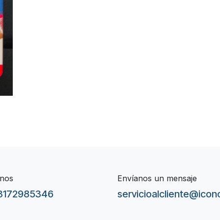
nos
Envíanos un mensaje
3172985346
servicioalcliente@ico