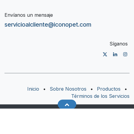
Envíanos un mensaje
servicioalcliente@iconopet.com
Síganos
Inicio
•
Sobre Nosotros
•
Productos
•
Términos de los Servicios
Derechos de autor © ICONOPET
Con tecnología de
- El mejor
Comercio
electrónico de código abierto