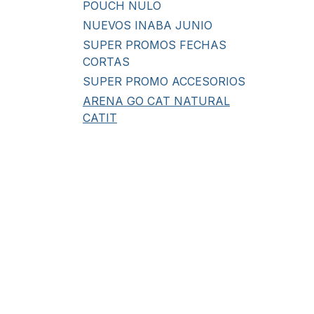
POUCH NULO
NUEVOS INABA JUNIO
SUPER PROMOS FECHAS
CORTAS
SUPER PROMO ACCESORIOS
ARENA GO CAT NATURAL
CATIT
TIKI PETS
INABA
LATAS DISUGUAL
OLD PRINCE - PROTEINA
EXCLUSIVA DE CORDERO
FAWNA - CON SALMON
DE LA PATAGONIA
KONGO ALIMENTO
NULO
EVOLVE